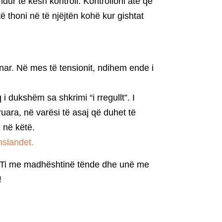
dur të kesh kontroll. Kontrolloni atë që
të thoni në të njëjtën kohë kur gishtat
nar. Në mes të tensionit, ndihem ende i
i dukshëm sa shkrimi “i rregullt”. I
ara, në varësi të asaj që duhet të
i në këtë.
nslandet.
ë. Ti me madhështinë tënde dhe unë me
!