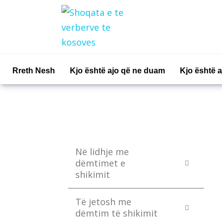
Rreth Nesh
Kjo është ajo që ne duam
Kjo është 
Në lidhje me
dëmtimet e
shikimit
Të jetosh me
dëmtim të shikimit