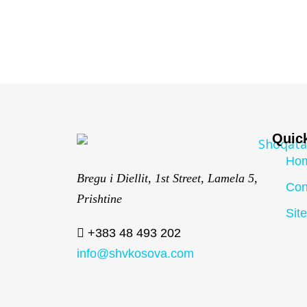
Quic
Ho
Bregu i Diellit, 1st Street, Lamela 5,
Con
Prishtine
Sit
+383 48 493 202
info@shvkosova.com