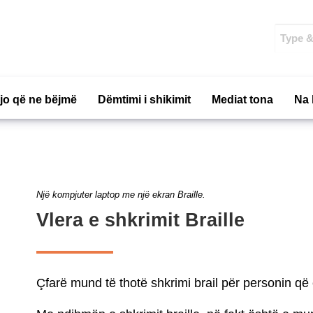
ajo që ne bëjmë
Dëmtimi i shikimit
Mediat tona
Na 
Një kompjuter laptop me një ekran Braille.
Vlera e shkrimit Braille
Çfarë mund të thotë shkrimi brail për personin që 