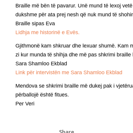
Braille më bën të pavarur. Unë mund të lexoj vetë
dukshme për ata prej nesh që nuk mund të shohin. 
Braille sipas Eva
Lidhja me historinë e Evës.
Gjithmonë kam shkruar dhe lexuar shumë. Kam mës
zi kur munda të shihja dhe më pas shkrimi braille k
Sara Shamloo Ekblad
Link për intervistën me Sara Shamloo Ekblad
Mendova se shkrimi braille më dukej pak i vjetëru
përballojë është fitues.
Per Veri
Share