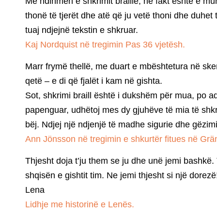
Me ndihmën e shkrimit braille, në fakt është e mun
thonë të tjerët dhe atë që ju vetë thoni dhe duhet 
tuaj ndjejnë tekstin e shkruar.
Kaj Nordquist në tregimin Pas 36 vjetësh.
Marr frymë thellë, me duart e mbështetura në ske
qetë – e di që fjalët i kam në gishta.
Sot, shkrimi braill është i dukshëm për mua, po aq 
papenguar, udhëtoj mes dy gjuhëve të mia të shkru
bëj. Ndjej një ndjenjë të madhe sigurie dhe gëzim
Ann Jönsson në tregimin e shkurtër fitues në Grä
Thjesht doja t’ju them se ju dhe unë jemi bashk
shqisën e gishtit tim. Ne jemi thjesht si një dorezë
Lena
Lidhje me historinë e Lenës.