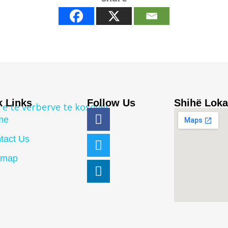
k Links
Follow Us
Shihë Loka
me
tact Us
emap