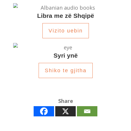
Libra me zë Shqipë
Vizito uebin
Syri ynë
Shiko te gjitha
Share