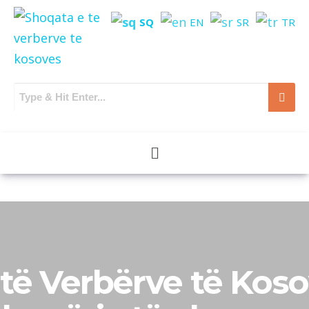
SQ
EN
SR
TR
 të Verbërve të Kos