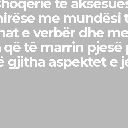
 shoqërie të akses
hirëse me mundësi 
nat e verbër dhe me
që të marrin pjesë 
ë gjitha aspektet e j