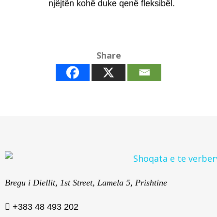
njëjtën kohë duke qenë fleksibël.
Share
Bregu i Diellit, 1st Street, Lamela 5, Prishtine
+383 48 493 202