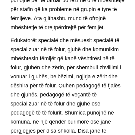
punojnë për të ofruar udhëzime dhe mbështetje
për stafin që ka probleme në grupin e tyre të
fëmijëve. Ata gjithashtu mund të ofrojnë
mbështetje të drejtpërdrejtë për fëmijët.
Edukatorët specialë dhe mësuesit specialë të
specializuar në të folur, gjuhë dhe komunikim
mbështesin fëmijët që kanë vështirësi në të
folur, gjuhën dhe zërin, për shembull zhvillimi i
vonuar i gjuhës, belbëzimi, ngjirja e zërit dhe
dëshira për të folur. Quhen pedagogë të fjalës
dhe gjuhës, pedagogë të veçantë të
specializuar në të folur dhe gjuhë ose
pedagogë të të folurit. Shumica punojnë në
komuna, në një qendër burimore ose janë
përgjegjës për disa shkolla. Disa janë të