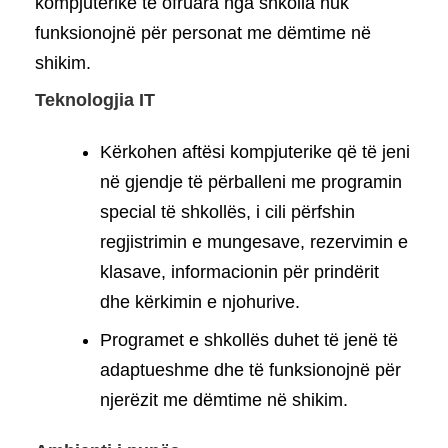
kompjuterike të ofruara nga shkolla nuk
funksionojnë për personat me dëmtime në
shikim.
Teknologjia IT
Kërkohen aftësi kompjuterike që të jeni
në gjendje të përballeni me programin
special të shkollës, i cili përfshin
regjistrimin e mungesave, rezervimin e
klasave, informacionin për prindërit
dhe kërkimin e njohurive.
Programet e shkollës duhet të jenë të
adaptueshme dhe të funksionojnë për
njerëzit me dëmtime në shikim.