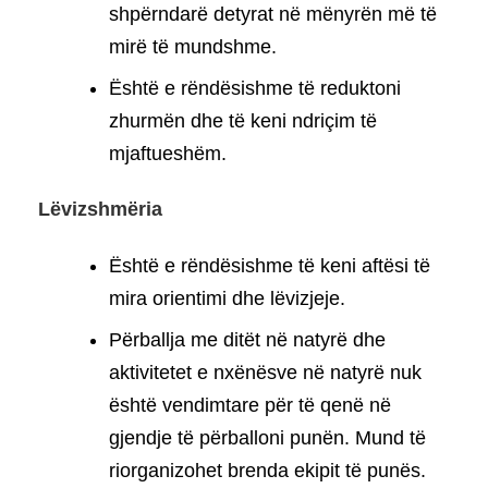
shpërndarë detyrat në mënyrën më të
mirë të mundshme.
Është e rëndësishme të reduktoni
zhurmën dhe të keni ndriçim të
mjaftueshëm.
Lëvizshmëria
Është e rëndësishme të keni aftësi të
mira orientimi dhe lëvizjeje.
Përballja me ditët në natyrë dhe
aktivitetet e nxënësve në natyrë nuk
është vendimtare për të qenë në
gjendje të përballoni punën. Mund të
riorganizohet brenda ekipit të punës.