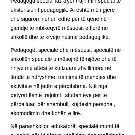
Pedagogu special ka kryer trajnimin special të
ekstensionit pedagogjik. Ai është më i gjerë
dhe siguron njohuri edhe për të qenë në
gjendje të mbikëqyrë mësuesit e tjerë në
shkollë dhe të kryejë hetime pedagogjike.
Pedagogët specialë dhe mësuesit specialë në
shkollën speciale u mësojnë fëmijëve dhe të
rinjve me aftësi të kufizuara zhvillimore në
lëndë të ndryshme, trajnime të mendjes dhe
aktivitete në jetën e përditshme. Një nga
detyrat është trajnimi i studentëve për të
përballuar, për shembull, kujdesin personal,
akomodimin dhe kohën e lirë.
Në parashkollor, edukatorët specialë mund të