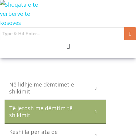
Menu
Në lidhje me dëmtimet e
shikimit
Të jetosh me dëmtim të
shikimit
Këshilla për ata që