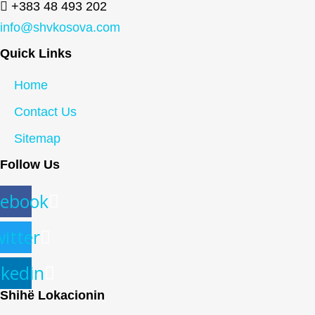
+383 48 493 202
info@shvkosova.com
Quick Links
Home
Contact Us
Sitemap
Follow Us
cebook
itter
nkedin
Shihë Lokacionin