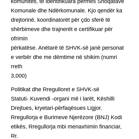
komuniteti, të identifikuara përmes Shoqatave
Komunale dhe Ndërkomunale. Kjo qendër ka
drejtorinë, koordinatorët për çdo sferë të
shërbimeve dhe trajnerët e certifikuar për
ofrimin
përkatëse. Anëtarë të SHVK-së janë personat
e verbër dhe me dëmtime në shikim (numri
rreth
3,000)
Politikat dhe Rregulloret e SHVK-së
Statuti- Kuvendi -organi më i larët, Këshilli
Drejtues, kryetari-përfaqësues Ligjor.
Rregullorja e Burimeve Njerëzore (BNJ) Kodi
etikës, Rregullorja mbi menaxhimin financiar,
Rr.