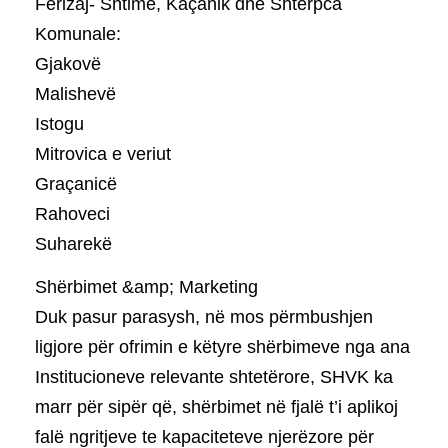
Ferizaj- Shtime, Kaçanik dhe Shtërpca
Komunale:
Gjakovë
Malishevë
Istogu
Mitrovica e veriut
Graçanicë
Rahoveci
Suharekë
Shërbimet &amp; Marketing
Duk pasur parasysh, në mos përmbushjen
ligjore për ofrimin e këtyre shërbimeve nga ana
Institucioneve relevante shtetërore, SHVK ka
marr për sipër që, shërbimet në fjalë t’i aplikoj
falë ngritjeve te kapaciteteve njerëzore për