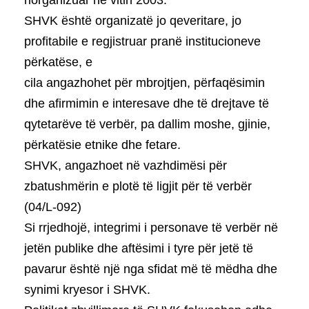
SHVK është organizatë jo qeveritare, jo
profitabile e regjistruar pranë institucioneve
përkatëse, e
cila angazhohet për mbrojtjen, përfaqësimin
dhe afirmimin e interesave dhe të drejtave të
qytetarëve të verbër, pa dallim moshe, gjinie,
përkatësie etnike dhe fetare.
SHVK, angazhoet në vazhdimësi për
zbatushmërin e plotë të ligjit për të verbër
(04/L-092)
Si rrjedhojë, integrimi i personave të verbër në
jetën publike dhe aftësimi i tyre për jetë të
pavarur është një nga sfidat më të mëdha dhe
synimi kryesor i SHVK.