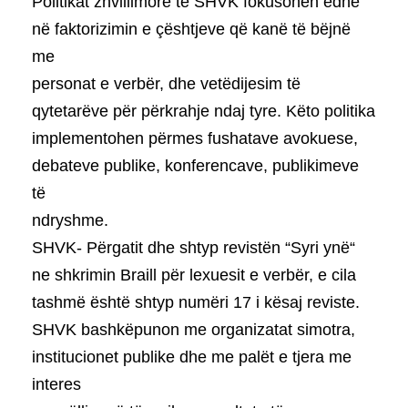
Politikat zhvillimore të SHVK fokusohen edhe
në faktorizimin e çështjeve që kanë të bëjnë
me
personat e verbër, dhe vetëdijesim të
qytetarëve për përkrahje ndaj tyre. Këto politika
implementohen përmes fushatave avokuese,
debateve publike, konferencave, publikimeve
të
ndryshme.
SHVK- Përgatit dhe shtyp revistën “Syri ynë“
ne shkrimin Braill për lexuesit e verbër, e cila
tashmë është shtyp numëri 17 i kësaj reviste.
SHVK bashkëpunon me organizatat simotra,
institucionet publike dhe me palët e tjera me
interes