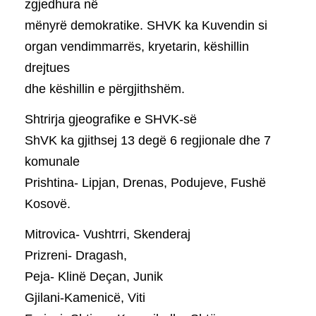
zgjedhura në
mënyrë demokratike. SHVK ka Kuvendin si
organ vendimmarrës, kryetarin, këshillin
drejtues
dhe këshillin e përgjithshëm.
Shtrirja gjeografike e SHVK-së
ShVK ka gjithsej 13 degë 6 regjionale dhe 7
komunale
Prishtina- Lipjan, Drenas, Podujeve, Fushë
Kosovë.
Mitrovica- Vushtrri, Skenderaj
Prizreni- Dragash,
Peja- Klinë Deçan, Junik
Gjilani-Kamenicë, Viti