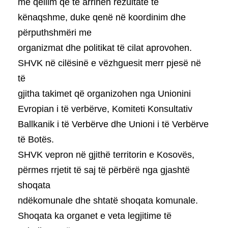
me qëllim që të arrihen rezultate të
kënaqshme, duke qenë në koordinim dhe
përputhshmëri me
organizmat dhe politikat të cilat aprovohen.
SHVK në cilësinë e vëzhguesit merr pjesë në
të
gjitha takimet që organizohen nga Unionini
Evropian i të verbërve, Komiteti Konsultativ
Ballkanik i të Verbërve dhe Unioni i të Verbërve
të Botës.
SHVK vepron në gjithë territorin e Kosovës,
përmes rrjetit të saj të përbërë nga gjashtë
shoqata
ndëkomunale dhe shtatë shoqata komunale.
Shoqata ka organet e veta legjitime të