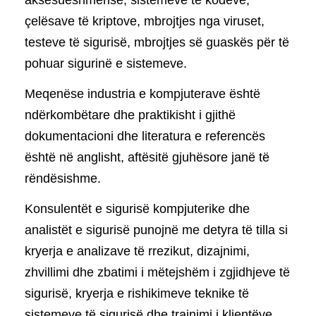
aksesueshmërisë, sistemeve të kodeve,
çelësave të kriptove, mbrojtjes nga viruset,
testeve të sigurisë, mbrojtjes së guaskës për të
pohuar sigurinë e sistemeve.
Meqenëse industria e kompjuterave është
ndërkombëtare dhe praktikisht i gjithë
dokumentacioni dhe literatura e referencës
është në anglisht, aftësitë gjuhësore janë të
rëndësishme.
Konsulentët e sigurisë kompjuterike dhe
analistët e sigurisë punojnë me detyra të tilla si
kryerja e analizave të rrezikut, dizajnimi,
zhvillimi dhe zbatimi i mëtejshëm i zgjidhjeve të
sigurisë, kryerja e rishikimeve teknike të
sistemeve të sigurisë dhe trajnimi i klientëve.