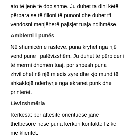
ato të jenë të dobishme. Ju duhet ta dini këtë
përpara se të filloni të punoni dhe duhet t’i
vendosni menjëherë pajisjet tuaja ndihmëse.
Ambienti i punës
Në shumicën e rasteve, puna kryhet nga një
vend pune i palëvizshëm. Ju duhet të përpiqeni
të merrni dhomën tuaj, por shpesh puna
zhvillohet në një mjedis zyre dhe kjo mund të
shkaktojë ndërhyrje nga ekranet punk dhe
printerët.
Lëvizshmëria
Kërkesat për aftësitë orientuese janë
thelbësore nëse puna kërkon kontakte fizike
me klientët.