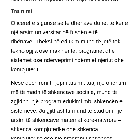
Trajnimi
Oficerët e sigurisë së të dhënave duhet të kenë
një arsim universitar në fushën e të
dhënave. Theksi në edukim mund të jetë tek
teknologjia ose makineritë, programet dhe
sistemet ose ndërveprimi ndërmjet njeriut dhe
kompjuterit.
Nëse dëshironi t’i jepni arsimit tuaj një orientim
më të madh të shkencave sociale, mund të
zgjidhni një program edukimi mbi shkencën e
sistemeve. Ju gjithashtu mund të studioni një
arsim të shkencave matematikore-natyrore –
shkenca kompjuterike dhe shkenca
kompjuterike ose një program i shkencës