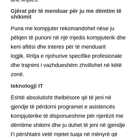
Gjërat për të menduar për ju me dëmtim të
shikimit
Puna me kompjuter rekomandohet nëse ju
pëlqen të punoni në një mjedis kompjuterik dhe
keni aftësi dhe interes për të menduarit
logjik. Rritja e njohurive specifike profesionale
dhe trajnimi i vazhdueshëm zhvillohet në këtë
zonë.
teknologji IT
Është absolutisht thelbësore që të jeni në
gjendje të përdorni programet e asistencës
kompjuterike të disponueshme për njerëzit me
dëmtime shikimi dhe ju duhet të jeni në gjendje
t’i përshtatni vetë mjetet tuaja në mënyrë që