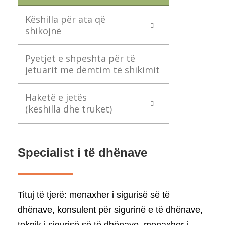
Këshilla për ata që
shikojnë
Pyetjet e shpeshta për të
jetuarit me dëmtim të shikimit
Haketë e jetës
(këshilla dhe truket)
Specialist i të dhënave
Tituj të tjerë: menaxher i sigurisë së të
dhënave, konsulent për sigurinë e të dhënave,
teknik i sigurisë së të dhënave, menaxher i