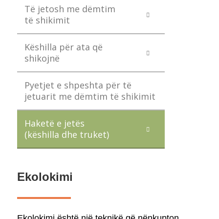
Të jetosh me dëmtim
të shikimit
Këshilla për ata që
shikojnë
Pyetjet e shpeshta për të
jetuarit me dëmtim të shikimit
Haketë e jetës
(këshilla dhe truket)
Ekolokimi
Ekolokimi është një teknikë që nënkupton