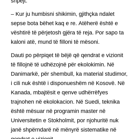
shpejt.
– Kur ju humbisni shikimin, gjithçka ndalet
sepse bota bëhet kaq e re. Atëherë është e
vështirë të përjetosh gjëra të reja. Por sapo ta
kaloni atë, mund të filloni të mësoni.
Dauti po përpiqet të bëjë që qendrat e vizionit
të fillojnë të udhëzojnë për ekolokimin. Në
Danimarkë, për shembull, ka material studimor,
i cili nuk është i disponueshëm në Kosovë. Në
Kanada, mbajtësit e qenve udhërrëfyes
trajnohen në ekolokacion. Në Suedi, teknika
është mësuar në programin master në
Universitetin e Stokholmit, por njohuritë nuk
janë shpërndarë në mënyrë sistematike në