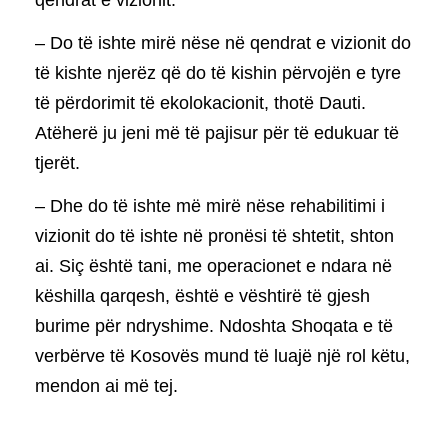
qendrat e vizionit.
– Do të ishte mirë nëse në qendrat e vizionit do
të kishte njerëz që do të kishin përvojën e tyre
të përdorimit të ekolokacionit, thotë Dauti.
Atëherë ju jeni më të pajisur për të edukuar të
tjerët.
– Dhe do të ishte më mirë nëse rehabilitimi i
vizionit do të ishte në pronësi të shtetit, shton
ai. Siç është tani, me operacionet e ndara në
këshilla qarqesh, është e vështirë të gjesh
burime për ndryshime. Ndoshta Shoqata e të
verbërve të Kosovës mund të luajë një rol këtu,
mendon ai më tej.