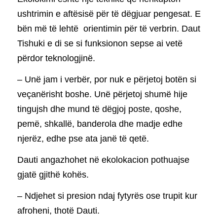
ushtrimin e aftësisë për të dëgjuar pengesat. E
bën më të lehtë orientimin për të verbrin. Daut
Tishuki e di se si funksionon sepse ai vetë
përdor teknologjinë.
– Unë jam i verbër, por nuk e përjetoj botën si
veçanërisht boshe. Unë përjetoj shumë hije
tingujsh dhe mund të dëgjoj poste, qoshe,
pemë, shkallë, banderola dhe madje edhe
njerëz, edhe pse ata janë të qetë.
Dauti angazhohet në ekolokacion pothuajse
gjatë gjithë kohës.
– Ndjehet si presion ndaj fytyrës ose trupit kur
afroheni, thotë Dauti.