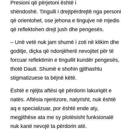
Presioni që përjetoni është i
shëndoshë. Tingulli i drejtpërdrejtë nga personi
që orientohet, ose jehona e tingujve në mjedis
që reflektohen drejt jush dhe pengesës.
– Unë vetë nuk jam shumë i zoti në klikim dhe
goditje, diçka që ndonjëherë nevojitet për të
forcuar reflektimin e tingullit kundër pengesës,
thotë Dauti. Shumë e shohin gjithashtu
stigmatizuese ta bëjnë këtë.
Është e njëjta aftësi që përdorin lakuriqët e
natës. Aftësia njerëzore, natyrisht, nuk është
aq e specializuar, por është ende aty,
megjithëse ata me sy plotësisht funksionalë
nuk kanë nevojë ta përdorin atë.