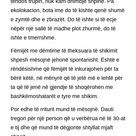
tendos trupin, nuk kam dhimbje shpine. Pa
ekolokacion, bota ime do të kishte qenë shumë
e zymtë dhe e zbrazët. Do të ishte si të ecje
nëpër një sallë të madhe plot zhurmë, do të
ishte e tmerrshme.
Fëmijët me dëmtime të theksuara të shikimit
shpesh mësojnë jehonë spontanisht. Është e
rëndësishme që fëmijët të inkurajohen për ta
bërë këtë, në mënyrë që të jetë më e lehtë për
ta që të jenë në gjendje të shoqërohen me
bashkëmoshatarët e tyre me shikim.
Por edhe të rriturit mund të mësojnë. Dauti
tregon për një person që u verbërua në të 30-at
e tij dhe që mund të dëgjonte shtyllat mjaft