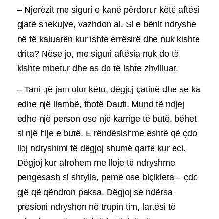
– Njerëzit me siguri e kanë përdorur këtë aftësi
gjatë shekujve, vazhdon ai. Si e bënit ndryshe
në të kaluarën kur ishte errësirë ​​dhe nuk kishte
drita? Nëse jo, me siguri aftësia nuk do të
kishte mbetur dhe as do të ishte zhvilluar.
– Tani që jam ulur këtu, dëgjoj çatinë dhe se ka
edhe një llambë, thotë Dauti. Mund të ndjej
edhe një person ose një karrige të butë, bëhet
si një hije e butë. E rëndësishme është që çdo
lloj ndryshimi të dëgjoj shumë qartë kur eci.
Dëgjoj kur afrohem me lloje të ndryshme
pengesash si shtylla, pemë ose biçikleta – çdo
gjë që qëndron paksa. Dëgjoj se ndërsa
presioni ndryshon në trupin tim, lartësi të