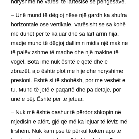
ndryshme në varësi të lartësisë së pengesave.
– Unë mund të dëgjoj nëse një gardh ka shufra
horizontale ose vertikale. Varësisht se sa kohë
më duhet për të kaluar dhe sa lart arrin hija,
madje mund të dëgjoj dallimin midis një makine
të palëvizshme të madhe dhe një makine të
vogël. Bota ime nuk është e qetë dhe e
zbrazët, ajo është plot me hije dhe ndryshime
presioni. Është si të shohësh, por me veshët e
tu. Mund të jetë e paqartë dhe pa detaje, por
unë e bëj. Është për të jetuar.
– Nuk më është dashur të përdor shkopin në
mjedisin e afërt, gjë që më ka lejuar të lëviz më
lirshëm. Nuk kam pse të përkul kokën apo të