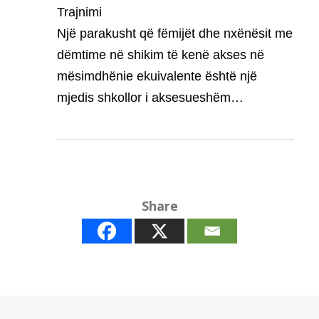
Trajnimi
Një parakusht që fëmijët dhe nxënësit me
dëmtime në shikim të kenë akses në
mësimdhënie ekuivalente është një
mjedis shkollor i aksesueshëm…
Share