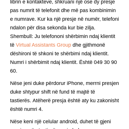
librin e kontakteve, shkruani një ose dy presje
pas numrit të telefonit dhe më pas kombinimin
e numrave. Kur ka një presje në numër, telefoni
ndalon për disa sekonda kur bie zilja.
Shembull: Ju telefononi shërbimin ndaj klientit
të
Virtual Assistants Group
dhe gjithmonë
dëshironi të shkoni te shërbimi ndaj klientit.
Numri i shërbimit ndaj klientit. Është 049 30 90
60.
Nëse jeni duke përdorur iPhone, merrni presjen
duke shtypur shift në fund të majtë të
tastierës. Atëherë presja është aty ku zakonisht
është numri 4.
Nëse keni një celular android, duhet të gjeni