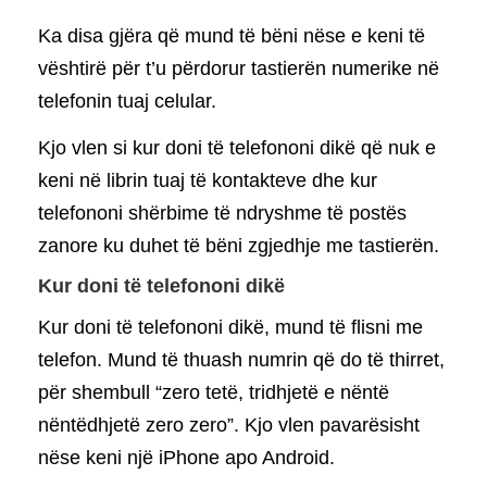
Ka disa gjëra që mund të bëni nëse e keni të
vështirë për t’u përdorur tastierën numerike në
telefonin tuaj celular.
Kjo vlen si kur doni të telefononi dikë që nuk e
keni në librin tuaj të kontakteve dhe kur
telefononi shërbime të ndryshme të postës
zanore ku duhet të bëni zgjedhje me tastierën.
Kur doni të telefononi dikë
Kur doni të telefononi dikë, mund të flisni me
telefon. Mund të thuash numrin që do të thirret,
për shembull “zero tetë, tridhjetë e nëntë
nëntëdhjetë zero zero”. Kjo vlen pavarësisht
nëse keni një iPhone apo Android.