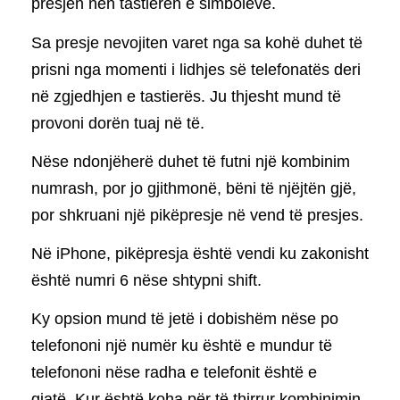
presjen nën tastierën e simboleve.
Sa presje nevojiten varet nga sa kohë duhet të
prisni nga momenti i lidhjes së telefonatës deri
në zgjedhjen e tastierës. Ju thjesht mund të
provoni dorën tuaj në të.
Nëse ndonjëherë duhet të futni një kombinim
numrash, por jo gjithmonë, bëni të njëjtën gjë,
por shkruani një pikëpresje në vend të presjes.
Në iPhone, pikëpresja është vendi ku zakonisht
është numri 6 nëse shtypni shift.
Ky opsion mund të jetë i dobishëm nëse po
telefononi një numër ku është e mundur të
telefononi nëse radha e telefonit është e
gjatë. Kur është koha për të thirrur kombinimin