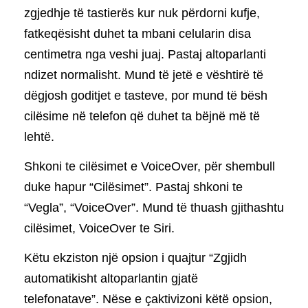
zgjedhje të tastierës kur nuk përdorni kufje,
fatkeqësisht duhet ta mbani celularin disa
centimetra nga veshi juaj. Pastaj altoparlanti
ndizet normalisht. Mund të jetë e vështirë të
dëgjosh goditjet e tasteve, por mund të bësh
cilësime në telefon që duhet ta bëjnë më të
lehtë.
Shkoni te cilësimet e VoiceOver, për shembull
duke hapur “Cilësimet”. Pastaj shkoni te
“Vegla”, “VoiceOver”. Mund të thuash gjithashtu
cilësimet, VoiceOver te Siri.
Këtu ekziston një opsion i quajtur “Zgjidh
automatikisht altoparlantin gjatë
telefonatave”. Nëse e çaktivizoni këtë opsion,