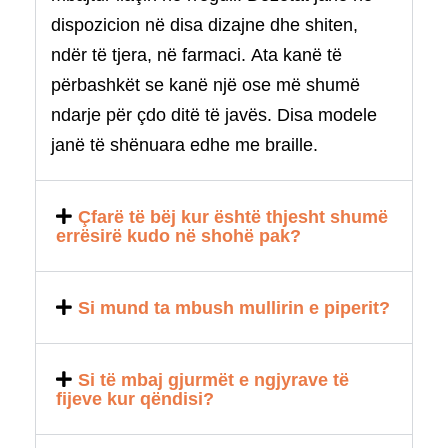
dispozicion në disa dizajne dhe shiten,
ndër të tjera, në farmaci.
Ata kanë të
përbashkët se kanë një ose më shumë
ndarje për çdo ditë të javës.
Disa modele
janë të shënuara edhe me braille.
Çfarë të bëj kur është thjesht shumë
errësirë ​​kudo në shohë pak?
Si mund ta mbush mullirin e piperit?
Si të mbaj gjurmët e ngjyrave të
fijeve kur qëndisi?