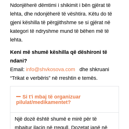
Ndonjëherë dëmtimi i shikimit i bën gjërat të
lehta, dhe ndonjëherë të vështira. Këtu do të
gjeni këshilla të përgjithshme se si gjërat në
kategori të ndryshme mund të bëhen më të
lehta.
Keni më shumë këshilla që dëshironi të
ndani?
Email:
info@shvkosova.com
dhe shkruani
“Trikat e verbëris” në rreshtin e temës.
Si t'i mbaj të organizuar
pilulat/medikamentet?
Një dozë është shumë e mirë për të
mbajtur ilaçin në rregull.
Dozetat janë në