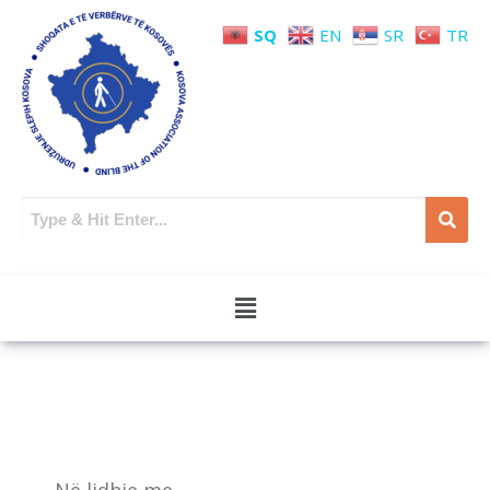
SQ
EN
SR
TR