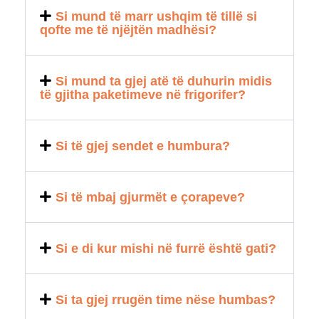
Si mund të marr ushqim të tillë si
qofte me të njëjtën madhësi?
Si mund ta gjej atë të duhurin midis
të gjitha paketimeve në frigorifer?
Si të gjej sendet e humbura?
Si të mbaj gjurmët e çorapeve?
Si e di kur mishi në furrë është gati?
Si ta gjej rrugën time nëse humbas?