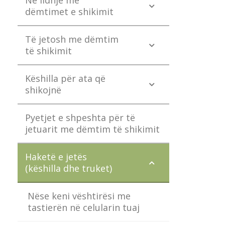
Në lidhje me
dëmtimet e shikimit
Të jetosh me dëmtim
të shikimit
Këshilla për ata që
shikojnë
Pyetjet e shpeshta për të
jetuarit me dëmtim të shikimit
Haketë e jetës
(këshilla dhe truket)
Nëse keni vështirësi me
tastierën në celularin tuaj