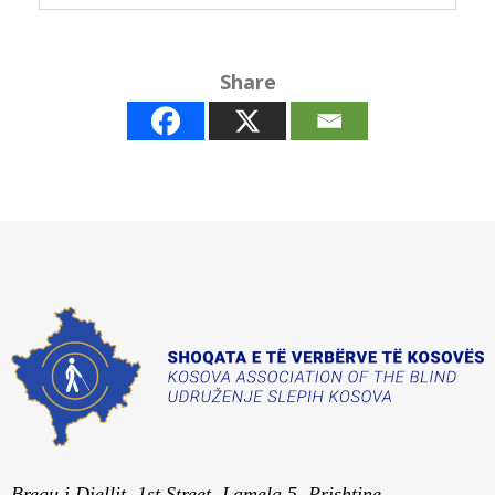
Share
Bregu i Diellit, 1st Street, Lamela 5, Prishtine