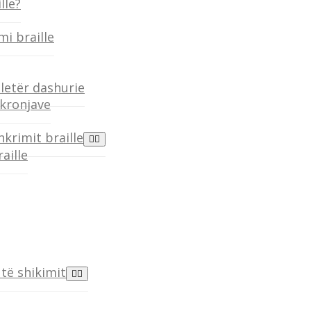
lle?
mi braille
 letër dashurie
hkronjave
hkrimit braille
aille
të shikimit