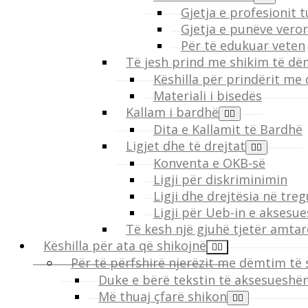
Gjetja e profesionit t
Gjetja e punëve vero
Për të edukuar veten
Të jesh prind me shikim të d
Këshilla për prindërit me
Materiali i bisedës
Kallam i bardhë
Dita e Kallamit të Bardhë
Ligjet dhe të drejtat
Konventa e OKB-së
Ligji për diskriminimin
Ligji dhe drejtësia në tre
Ligji për Ueb-in e aksesu
Të kesh një gjuhë tjetër amtar
Këshilla për ata që shikojnë
Për të përfshirë njerëzit me dëmtim të 
Duke e bërë tekstin të aksesueshë
Më thuaj çfarë shikon