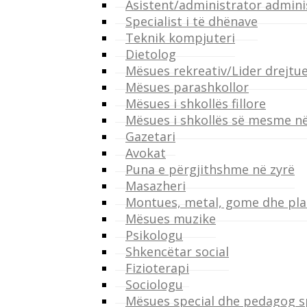
Asistent/administrator admini
Specialist i të dhënave
Teknik kompjuteri
Dietolog
Mësues rekreativ/Lider drejtu
Mësues parashkollor
Mësues i shkollës fillore
Mësues i shkollës së mesme në
Gazetari
Avokat
Puna e përgjithshme në zyrë
Masazheri
Montues, metal, gome dhe pla
Mësues muzike
Psikologu
Shkencëtar social
Fizioterapi
Sociologu
Mësues special dhe pedagog s