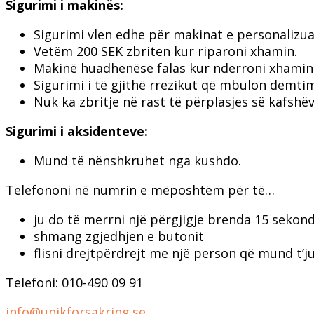
Sigurimi i makinës:
Sigurimi vlen edhe për makinat e personalizua
Vetëm 200 SEK zbriten kur riparoni xhamin.
Makinë huadhënëse falas kur ndërroni xhamin
Sigurimi i të gjithë rrezikut që mbulon dëmti
Nuk ka zbritje në rast të përplasjes së kafshëv
Sigurimi i aksidenteve:
Mund të nënshkruhet nga kushdo.
Telefononi në numrin e mëposhtëm për të…
ju do të merrni një përgjigje brenda 15 sekon
shmang zgjedhjen e butonit
flisni drejtpërdrejt me një person që mund t’j
Telefoni: 010-490 09 91
info@unikforsakring.se