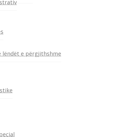
strativ
es
 lëndët e përgjithshme
stike
pecial