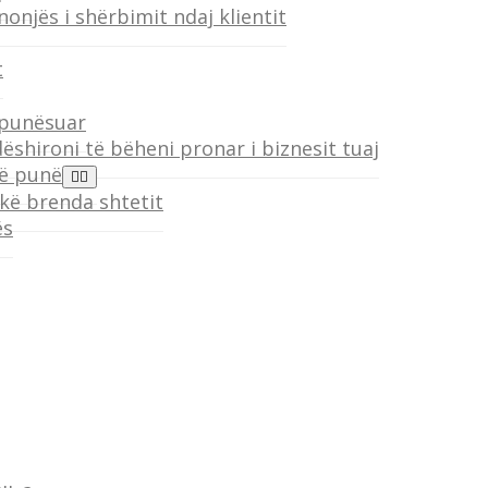
onjës i shërbimit ndaj klientit
t
 punësuar
ëshironi të bëheni pronar i biznesit tuaj
në punë
ikë brenda shtetit
ës