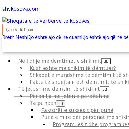
shvkosova.com
Rreth Nesh
Kjo është ajo që ne duam
Kjo është ajo që ne b
Në lidhje me dëmtimet e shikimit
Kush është me shikim të dëmtuar?
Shkaqet e mundshme të dëmtimit të sh
Fakte të shpejta rreth dëmtimit të shik
Të jetosh me dëmtim të shikimit
Përballja me jetën e përditshme
Te punosh
Faktorët e suksesit për punë
Punë e mirë për personat me shik
Programuesit dhe programuesi