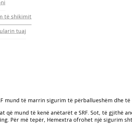
oni
m të shikimit
ularin tuaj
RF mund të marrin sigurim të përballueshëm dhe të s
at që mund të kenë anëtarët e SRF. Sot, të gjithë a
ng. Për më tepër, Hemextra ofrohet një sigurim shtë