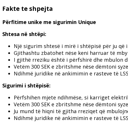
Fakte te shpejta
Përfitime unike me sigurimin Unique
Shtesa në shtëpi:
Një sigurim shtesë i mirë i shtëpisë për ju që 
Gjithashtu zbatohet nëse keni harruar të mbyl
I gjithë rreziku është i përfshirë dhe mbulon 
Vetëm 300 SEK e zbritshme nëse dëmtoni syzet
Ndihmë juridike në ankimimin e rasteve të LSS
Sigurimi i shtëpisë:
Përfshihen mjete ndihmëse, si karriget elektri
Vetëm 300 SEK e zbritshme nëse dëmtoni syzet
Ju mund të hiqni të gjitha rreziqet që mbulojn
Ndihmë juridike në ankimimin e rasteve të LSS