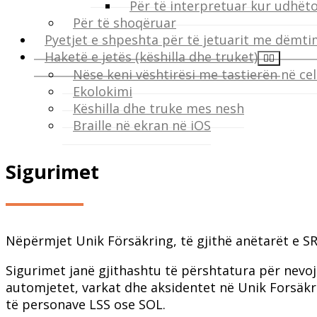
Për të interpretuar kur udhët
Për të shoqëruar
Pyetjet e shpeshta për të jetuarit me dëmti
Haketë e jetës (këshilla dhe truket)
Nëse keni vështirësi me tastierën në cel
Ekolokimi
Këshilla dhe truke mes nesh
Braille në ekran në iOS
Sigurimet
Nëpërmjet Unik Försäkring, të gjithë anëtarët e S
Sigurimet janë gjithashtu të përshtatura për nevoj
automjetet, varkat dhe aksidentet në Unik Forsäkri
të personave LSS ose SOL.