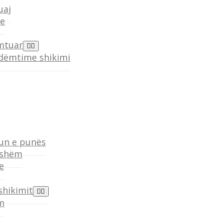
uaj
re
ëmtuar
 dëmtime shikimi
gun e punës
eshëm
e
shikimit
m