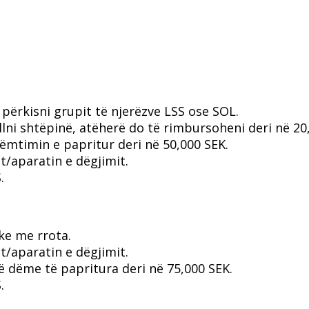
i përkisni grupit të njerëzve LSS ose SOL.
lni shtëpinë, atëherë do të rimbursoheni deri në 20
dëmtimin e papritur deri në 50,000 SEK.
/aparatin e dëgjimit.
.
ke me rrota.
/aparatin e dëgjimit.
ë dëme të papritura deri në 75,000 SEK.
.