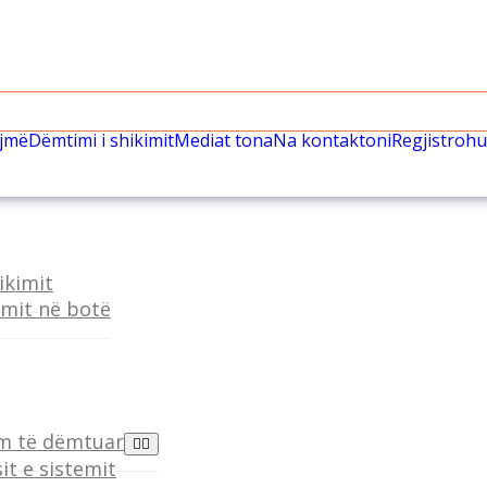
ëjmë
Dëmtimi i shikimit
Mediat tona
Na kontaktoni
Regjistrohu
ikimit
imit në botë
im të dëmtuar
t e sistemit