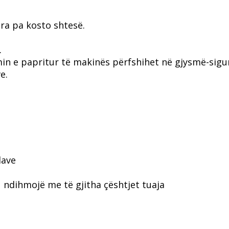
ra pa kosto shtesë.
.
min e papritur të makinës përfshihet në gjysmë-sigu
e.
dave
u ndihmojë me të gjitha çështjet tuaja