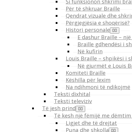
Si funksionon shkrimi brai
Për të shkruar Braille
Qendrat vizuale dhe shkri
Përgjegjësia e shoqërisë?
Histori personale
E dashur Braille – një
Braille gdhendësi i s
Në kufirin
Louis Braille – shpikësi i s
Në gjurmët e Louis Br
Komiteti Braille
Këshilla për lexim
Na ndihmoni të ndikojmë
Teksti dixhital
Teksti televiziv
Të jesh prind
Të kesh një fëmijë me dëmtim 
Ligjet dhe të drejtat
Puna dhe shkolla