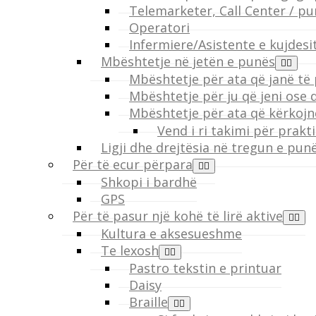
Telemarketer, Call Center / pun
Operatori
Infermiere/Asistente e kujdesi
Mbështetje në jetën e punës
Mbështetje për ata që janë të
Mbështetje për ju që jeni ose d
Mbështetje për ata që kërkoj
Vend i ri takimi për prakt
Ligji dhe drejtësia në tregun e pun
Për të ecur përpara
Shkopi i bardhë
GPS
Për të pasur një kohë të lirë aktive
Kultura e aksesueshme
Te lexosh
Pastro tekstin e printuar
Daisy
Braille