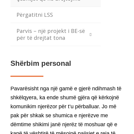
Përgatitni LSS
Parvis – një projekt i BE-së
për të drejtat tona
Shërbim personal
Pavarësisht nga një gamë e gjerë ndihmash të
shkëlqyera, ka ende shumë gjëra që kërkojnë
komunikim njerëzor për t’u përballuar. Jo më
pak për shkak se shumica e njerëzve me
dëmtime shikimi janë njerëz të moshuar që e
kanë të vështirë të mësojnë pajisjet e reja të