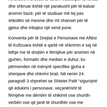
dhe shkruar është një parakusht për të kaluar
arsimin bazë, për të studiuar më tej pas
shkollës së mesme dhe rrit shanset për të
gjetur dhe mbajtur një vend pune.
Konventa për të Drejtat e Personave me Aftësi
të Kufizuara është e qartë në shkrimin e saj në
lidhje me të drejtën e fëmijëve për arsimim në
gjuhën, formatin dhe median e duhur, ku
përmenden në mënyrë specifike gjuha e
shenjave dhe shkrimi brail. Në nenin 24
paragrafi 3 shprehet se Shtetet Palë “sigurojnë
që edukimi i personave, veçanërisht të
fëmijëve me dëmtim të shikimit ose shurdh-
verbëri ose që janë të shurdhër ose me