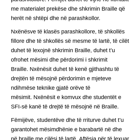
me materialet prekëse dhe shkrimin Braille që
herët në shtëpi dhe në parashkollor.
Nxënësve të klasës parashkollore, të shkollës
fillore dhe të shkollës së mesme të lartë, të cilët
duhet të lexojnë shkrimin Braille, duhet t’u
ofrohet mësimi dhe përdorimi i shkrimit
Braille. Nxënësit duhet të kenë gjithashtu të
drejtën të mësojnë përdorimin e mjeteve
ndihmëse teknike gjatë orëve të
mësimit. Nxënësit e komvux dhe studentët e
SFI-së kanë të drejtë të mësojnë në Braille.
Fëmijëve, studentëve dhe të rriturve duhet t’u
garantohet mësimdhënie e barabartë në dhe
në braille me cilësi të lartë. Aftësia për të lexuar