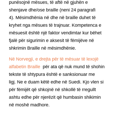
punësojnë mësues, të aftë në gjuhën e
shenjave dhe/ose braille (neni 24 paragrafi
4). Mësimdhënia në dhe në braille duhet të
kryhet nga mësues të trajnuar. Kompetenca e
mësuesit është një faktor vendimtar kur bëhet
fjalë për sigurimin e aksesit të fëmijëve në
shkrimin Braille në mësimdhënie.
Në Norvegji, e drejta për të mësuar të lexojë
alfabetin Braille
për ata që nuk mund të shohin
tekste të shtypura është e sanksionuar me
ligj. Ne e duam këtë edhe në Suedi. Kjo vlen si
për fëmijët që shkojnë në shkollë të rregullt
ashtu edhe për njerëzit që humbasin shikimin
në moshë madhore.