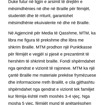
Duke futur në ligjin e arsimit të drejtën e
mësimdhënies në dhe në Braille për fëmijët,
studentët dhe të rriturit, garantohet
mësimdhënie ekuivalente në dhe në Braille.
Në Agjencinë për Media të Qasshme, MTM, ka
libra me figura të prekshme dhe libra me
shkrim Braille. MTM prodhon një Punktkasse
për fëmijët e vegjël si pjesë e prezantimit të
hershëm të shkrimit braille. Fondi shpërndahet
nga qendrat e vizionit të rajoneve. MTM ka një
çantë Braille me materiale prekëse frymëzuese
dhe informacione rreth Braillit, e cila gjithashtu
shpërndahet nga qendrat e vizionit tek familjet
kur fëmija është rreth moshës 3-4 vjeç. Nga
mosha 5 vjeç, fëmijët mund të anëtarësohen