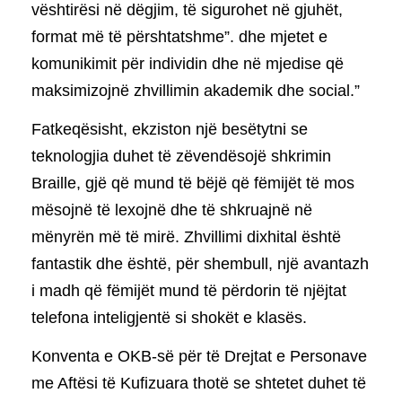
vështirësi në dëgjim, të sigurohet në gjuhët,
format më të përshtatshme”. dhe mjetet e
komunikimit për individin dhe në mjedise që
maksimizojnë zhvillimin akademik dhe social.”
Fatkeqësisht, ekziston një besëtytni se
teknologjia duhet të zëvendësojë shkrimin
Braille, gjë që mund të bëjë që fëmijët të mos
mësojnë të lexojnë dhe të shkruajnë në
mënyrën më të mirë. Zhvillimi dixhital është
fantastik dhe është, për shembull, një avantazh
i madh që fëmijët mund të përdorin të njëjtat
telefona inteligjentë si shokët e klasës.
Konventa e OKB-së për të Drejtat e Personave
me Aftësi të Kufizuara thotë se shtetet duhet të