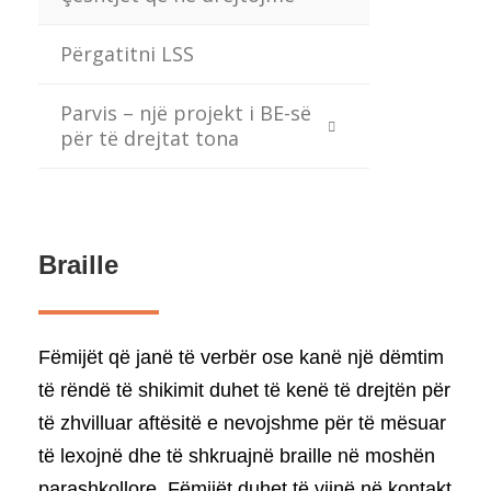
Përgatitni LSS
Parvis – një projekt i BE-së
për të drejtat tona
Braille
Fëmijët që janë të verbër ose kanë një dëmtim
të rëndë të shikimit duhet të kenë të drejtën për
të zhvilluar aftësitë e nevojshme për të mësuar
të lexojnë dhe të shkruajnë braille në moshën
parashkollore. Fëmijët duhet të vijnë në kontakt