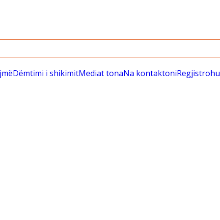
ëjmë
Dëmtimi i shikimit
Mediat tona
Na kontaktoni
Regjistrohu