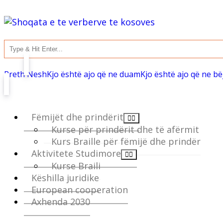
Rreth Nesh
Kjo është ajo që ne duam
Kjo është ajo që ne b
Fëmijët dhe prindërit
Kurse për prindërit dhe të afërmit
Kurs Braille për fëmijë dhe prindër
Aktivitete Studimore
Kurse Braili
Këshilla juridike
European cooperation
Axhenda 2030