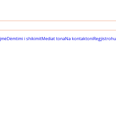
ëjmë
Dëmtimi i shikimit
Mediat tona
Na kontaktoni
Regjistrohu