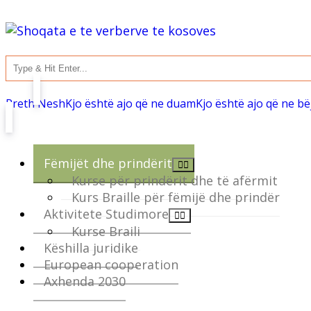
Rreth Nesh
Kjo është ajo që ne duam
Kjo është ajo që ne b
Fëmijët dhe prindërit
Kurse për prindërit dhe të afërmit
Kurs Braille për fëmijë dhe prindër
Aktivitete Studimore
Kurse Braili
Këshilla juridike
European cooperation
Axhenda 2030