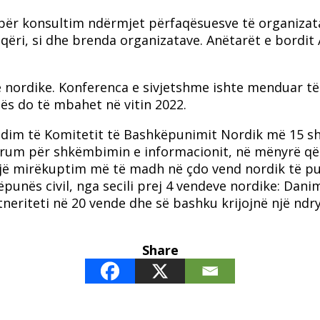
ër konsultim ndërmjet përfaqësuesve të organizata
qëri, si dhe brenda organizatave. Anëtarët e bordit
e nordike. Konferenca e sivjetshme ishte menduar të
ës do të mbahet në vitin 2022.
dim të Komitetit të Bashkëpunimit Nordik më 15 sh
ë forum për shkëmbimin e informacionit, në mënyrë 
ë mirëkuptim më të madh në çdo vend nordik të pun
punës civil, nga secili prej 4 vendeve nordike: Dani
rtneriteti në 20 vende dhe së bashku krijojnë një n
Share