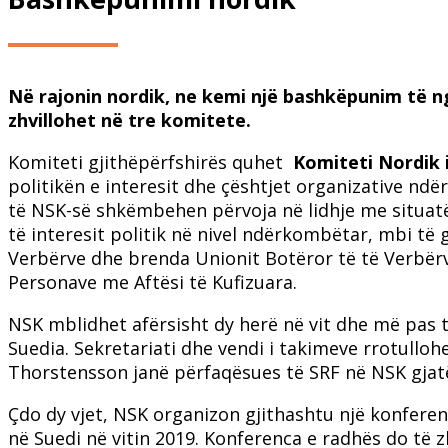
Në rajonin nordik, ne kemi një bashkëpunim të n
zhvillohet në tre komitete.
Komiteti gjithëpërfshirës quhet
Komiteti Nordik 
politikën e interesit dhe çështjet organizative nd
të NSK-së shkëmbehen përvoja në lidhje me situatë
të interesit politik në nivel ndërkombëtar, mbi të
Verbërve dhe brenda Unionit Botëror të të Verbërv
Personave me Aftësi të Kufizuara.
NSK mblidhet afërsisht dy herë në vit dhe më pas t
Suedia. Sekretariati dhe vendi i takimeve rrotullo
Thorstensson janë përfaqësues të SRF në NSK gjat
Çdo dy vjet, NSK organizon gjithashtu një konfere
në Suedi në vitin 2019. Konferenca e radhës do të z