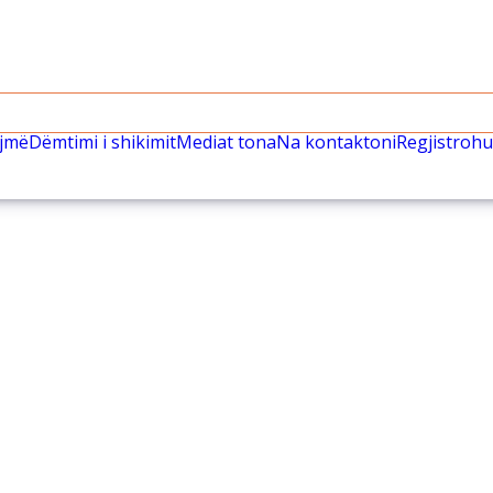
ëjmë
Dëmtimi i shikimit
Mediat tona
Na kontaktoni
Regjistrohu