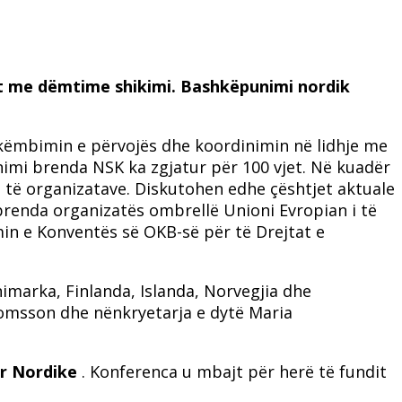
it me dëmtime shikimi. Bashkëpunimi nordik
ëmbimin e përvojës dhe koordinimin në lidhje me
nimi brenda NSK ka zgjatur për 100 vjet. Në kuadër
 të organizatave. Diskutohen edhe çështjet aktuale
brenda organizatës ombrellë Unioni Evropian i të
min e Konventës së OKB-së për të Drejtat e
imarka, Finlanda, Islanda, Norvegjia dhe
Thomsson dhe nënkryetarja e dytë Maria
r Nordike
. Konferenca u mbajt për herë të fundit