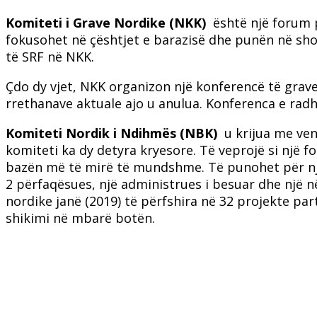
Komiteti i Grave Nordike (NKK)
është një forum p
fokusohet në çështjet e barazisë dhe punën në sho
të SRF në NKK.
Çdo dy vjet, NKK organizon një konferencë të grav
rrethanave aktuale ajo u anulua. Konferenca e radh
Komiteti Nordik i Ndihmës (NBK)
u krijua me ven
komiteti ka dy detyra kryesore. Të veprojë si nj
bazën më të mirë të mundshme. Të punohet për nj
2 përfaqësues, një administrues i besuar dhe një në
nordike janë (2019) të përfshira në 32 projekte pa
shikimi në mbarë botën.