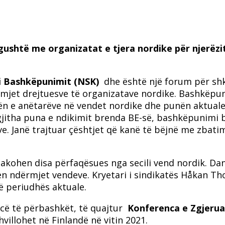
gushtë me organizatat e tjera nordike për njerëz
i Bashkëpunimit (NSK)
dhe është një forum për shk
ërmjet drejtuesve të organizatave nordike. Bashkëpu
n e anëtarëve në vendet nordike dhe punën aktuale
 gjitha puna e ndikimit brenda BE-së, bashkëpunimi 
e. Janë trajtuar çështjet që kanë të bëjnë me zbati
akohen disa përfaqësues nga secili vend nordik. Dan
hen ndërmjet vendeve. Kryetari i sindikatës Håkan 
ë periudhës aktuale.
ncë të përbashkët, të quajtur
Konferenca e Zgjerua
hvillohet në Finlandë në vitin 2021.