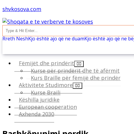
shvkosova.com
Rreth Nesh
Kjo është ajo që ne duam
Kjo është ajo që ne b
Fëmijët dhe prindërit
Kurse për prindërit dhe të afërmit
Kurs Braille për fëmijë dhe prindër
Aktivitete Studimore
Kurse Braili
Këshilla juridike
European cooperation
Axhenda 2030
Bashkëpunimi nordik