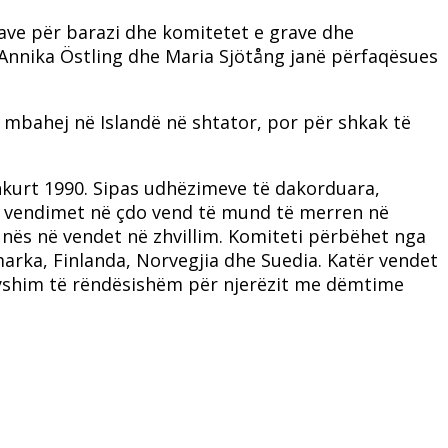
ve për barazi dhe komitetet e grave dhe
 Annika Östling dhe Maria Sjötång janë përfaqësues
 mbahej në Islandë në shtator, por për shkak të
kurt 1990. Sipas udhëzimeve të dakorduara,
që vendimet në çdo vend të mund të merren në
ës në vendet në zhvillim. Komiteti përbëhet nga
marka, Finlanda, Norvegjia dhe Suedia. Katër vendet
dryshim të rëndësishëm për njerëzit me dëmtime