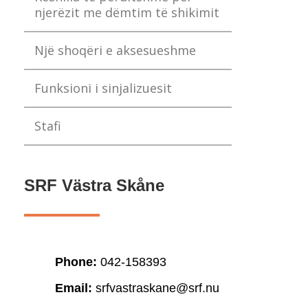
njerëzit me dëmtim të shikimit
Një shoqëri e aksesueshme
Funksioni i sinjalizuesit
Stafi
SRF Västra Skåne
Phone:
042-158393
Email:
srfvastraskane@srf.nu