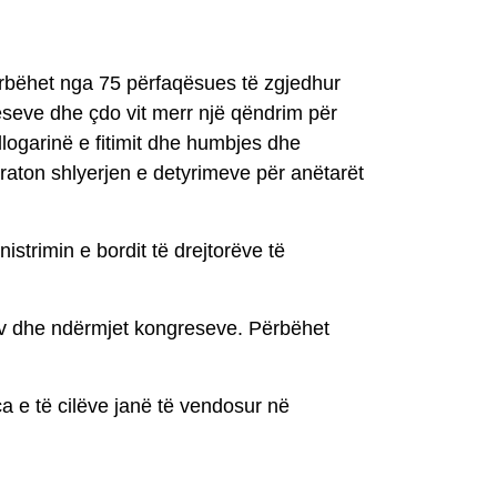
ërbëhet nga 75 përfaqësues të zgjedhur
reseve dhe çdo vit merr një qëndrim për
 llogarinë e fitimit dhe humbjes dhe
iraton shlyerjen e detyrimeve për anëtarët
strimin e bordit të drejtorëve të
ativ dhe ndërmjet kongreseve. Përbëhet
a e të cilëve janë të vendosur në