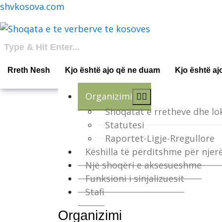
shvkosova.com
Rreth Nesh
Kjo është ajo që ne duam
Kjo është aj
Organizimi
Shoqatat e rretheve dhe lo
Statutesi
Raportet-Ligje-Rregullore
Këshilla të përditshme për njer
Një shoqëri e aksesueshme
Funksioni i sinjalizuesit
Stafi
Organizimi