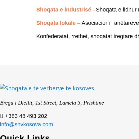
Shoqata e industrisë
–
Shoqata e lidhur
Shoqata lokale
–
Asociacioni i anëtarë
Konfederatat, rrethet, shoqatat tregtare d
Bregu i Diellit, 1st Street, Lamela 5, Prishtine
+383 48 493 202
info@shvkosova.com
Quick Links