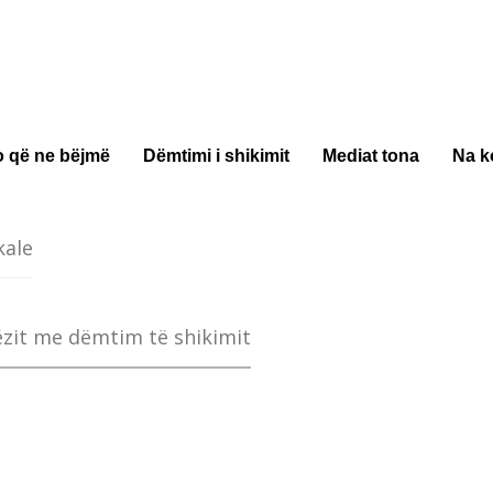
o që ne bëjmë
Dëmtimi i shikimit
Mediat tona
Na k
kale
ëzit me dëmtim të shikimit