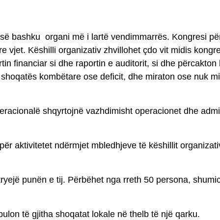
 së bashku
organi më i lartë vendimmarrës. Kongresi p
 vjet. Këshilli organizativ zhvillohet çdo vit midis kong
tin financiar si dhe raportin e auditorit, si dhe përcakton
t e shoqatës kombëtare ose deficit, dhe miraton ose nuk m
eracionalë shqyrtojnë vazhdimisht operacionet dhe admini
për aktivitetet ndërmjet mbledhjeve të këshillit organiz
ryejë punën e tij. Përbëhet nga rreth 50 persona, shumic
ulon të gjitha shoqatat lokale në thelb të një qarku.