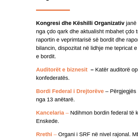
Kongresi dhe Këshilli Organizativ
janë
nga çdo qark dhe aktualisht mbahet çdo tre
raportin e veprimtarisë së bordit dhe rapor
bilancin, dispozitat në lidhje me teprica
e bordit.
Auditorët e biznesit
–
Katër auditorë op
konfederatës.
Bordi Federal i Drejtorëve
– Përgjegjës 
nga 13 anëtarë.
Kancelaria
–
Ndihmon bordin federal të k
Enskede.
Rrethi
–
Organi i SRF në nivel rajonal. Mb