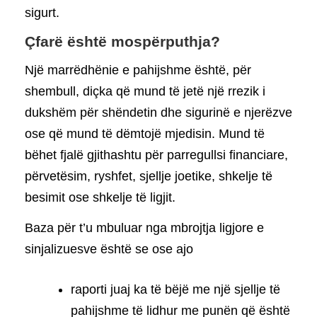
sigurt.
Çfarë është mospërputhja?
Një marrëdhënie e pahijshme është, për
shembull, diçka që mund të jetë një rrezik i
dukshëm për shëndetin dhe sigurinë e njerëzve
ose që mund të dëmtojë mjedisin. Mund të
bëhet fjalë gjithashtu për parregullsi financiare,
përvetësim, ryshfet, sjellje joetike, shkelje të
besimit ose shkelje të ligjit.
Baza për t’u mbuluar nga mbrojtja ligjore e
sinjalizuesve është se ose ajo
raporti juaj ka të bëjë me një sjellje të
pahijshme të lidhur me punën që është