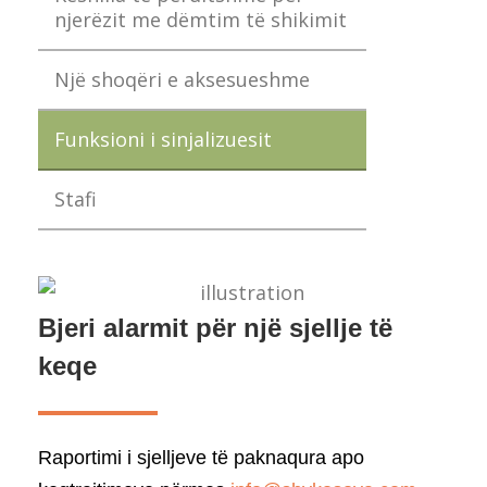
njerëzit me dëmtim të shikimit
Një shoqëri e aksesueshme
Funksioni i sinjalizuesit
Stafi
Bjeri alarmit për një sjellje të
keqe
Raportimi i sjelljeve të paknaqura apo