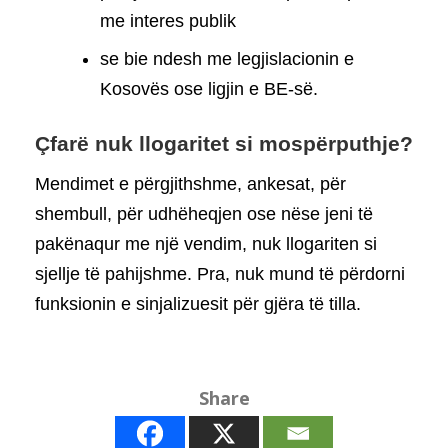
me interes publik
se bie ndesh me legjislacionin e
Kosovës ose ligjin e BE-së.
Çfarë nuk llogaritet si mospërputhje?
Mendimet e përgjithshme, ankesat, për
shembull, për udhëheqjen ose nëse jeni të
pakënaqur me një vendim, nuk llogariten si
sjellje të pahijshme. Pra, nuk mund të përdorni
funksionin e sinjalizuesit për gjëra të tilla.
Share