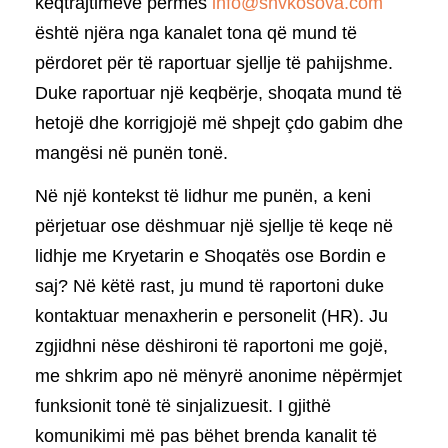
keqtrajtimeve përmes
info@shvkosova.com
është njëra nga kanalet tona që mund të
përdoret për të raportuar sjellje të pahijshme.
Duke raportuar një keqbërje, shoqata mund të
hetojë dhe korrigjojë më shpejt çdo gabim dhe
mangësi në punën tonë.
Në një kontekst të lidhur me punën, a keni
përjetuar ose dëshmuar një sjellje të keqe në
lidhje me Kryetarin e Shoqatës ose Bordin e
saj? Në këtë rast, ju mund të raportoni duke
kontaktuar menaxherin e personelit (HR). Ju
zgjidhni nëse dëshironi të raportoni me gojë,
me shkrim apo në mënyrë anonime nëpërmjet
funksionit tonë të sinjalizuesit. I gjithë
komunikimi më pas bëhet brenda kanalit të