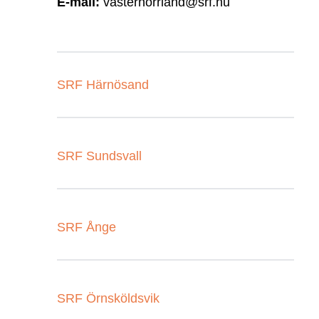
E-mail:
vasternorrland@srf.nu
SRF Härnösand
SRF Sundsvall
SRF Ånge
SRF Örnsköldsvik