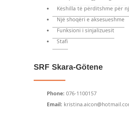
Këshilla të përditshme për n
Një shoqëri e aksesueshme
Funksioni i sinjalizuesit
Stafi
SRF Skara-Götene
Phone:
076-1100157
Email:
kristina.aicon@hotmail.c