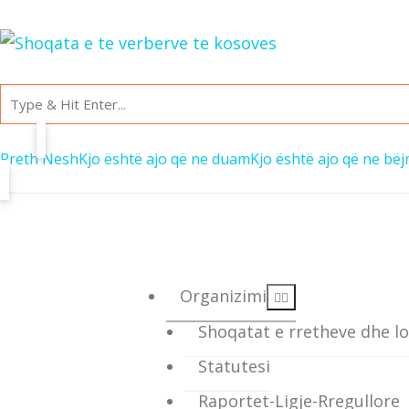
Rreth Nesh
Kjo është ajo që ne duam
Kjo është ajo që ne bë
Organizimi
Shoqatat e rretheve dhe lo
Statutesi
Raportet-Ligje-Rregullore