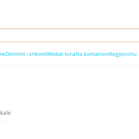
jmë
Dëmtimi i shikimit
Mediat tona
Na kontaktoni
Regjistrohu
kale