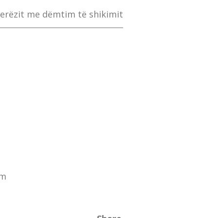
jerëzit me dëmtim të shikimit
om