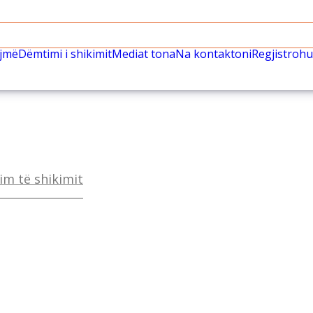
ëjmë
Dëmtimi i shikimit
Mediat tona
Na kontaktoni
Regjistrohu
im të shikimit