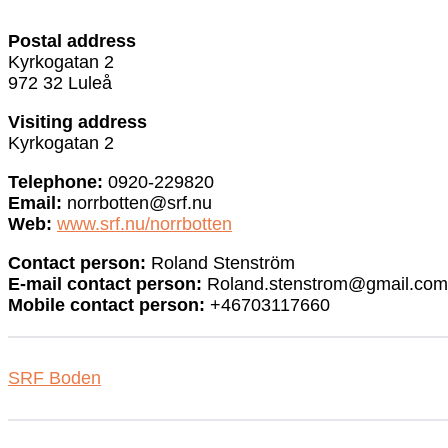
Postal address
Kyrkogatan 2
972 32 Luleå
Visiting address
Kyrkogatan 2
Telephone:
0920-229820
Email:
norrbotten@srf.nu
Web:
www.srf.nu/norrbotten
Contact person:
Roland Stenström
E-mail contact person:
Roland.stenstrom@gmail.com
Mobile contact person:
+46703117660
SRF Boden