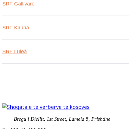
SRF Gällivare
SRF Kiruna
SRF Luleå
Bregu i Diellit, 1st Street, Lamela 5, Prishtine