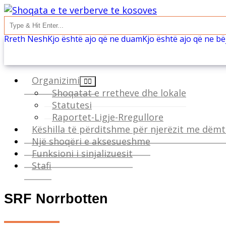
Rreth Nesh
Kjo është ajo që ne duam
Kjo është ajo që ne b
Organizimi
Shoqatat e rretheve dhe lokale
Statutesi
Raportet-Ligje-Rregullore
Këshilla të përditshme për njerëzit me dëmt
Një shoqëri e aksesueshme
Funksioni i sinjalizuesit
Stafi
SRF Norrbotten