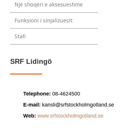
Një shoqëri e aksesueshme
Funksioni i sinjalizuesit
Stafi
SRF Lidingö
Telephone:
08-4624500
E-mail:
kansli@srfstockholmgotland.se
Web:
www.srfstockholmgotland.se