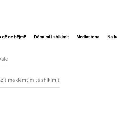
o që ne bëjmë
Dëmtimi i shikimit
Mediat tona
Na k
kale
ëzit me dëmtim të shikimit