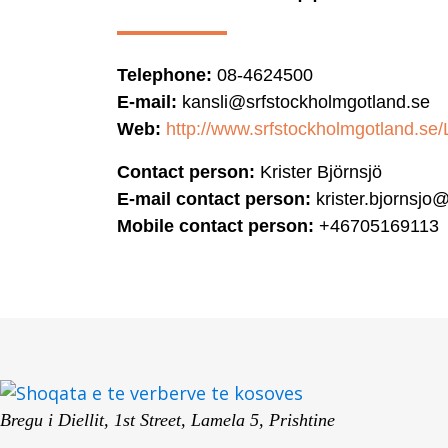
Telephone:
08-4624500
E-mail:
kansli@srfstockholmgotland.se
Web:
http://www.srfstockholmgotland.se/
Contact person:
Krister Björnsjö
E-mail contact person:
krister.bjornsjo
Mobile contact person:
+46705169113
Bregu i Diellit, 1st Street, Lamela 5, Prishtine