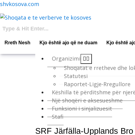
shvkosova.com
Rreth Nesh
Kjo është ajo që ne duam
Kjo është aj
Organizimi
Shoqatat e rretheve dhe lo
Statutesi
Raportet-Ligje-Rregullore
Këshilla të përditshme për njer
Një shoqëri e aksesueshme
Funksioni i sinjalizuesit
Stafi
SRF Järfälla-Upplands Bro