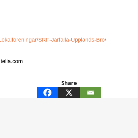
Lokalforeningar/SRF-Jarfalla-Upplands-Bro/
@telia.com
Share