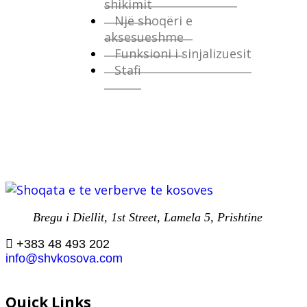
shikimit
Një shoqëri e
aksesueshme
Funksioni i sinjalizuesit
Stafi
Bregu i Diellit, 1st Street, Lamela 5, Prishtine
+383 48 493 202
info@shvkosova.com
Quick Links