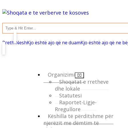
Rreth Nesh
Kjo është ajo që ne duam
Kjo është ajo që ne b
Organizimi
Shoqatat e rretheve
dhe lokale
Statutesi
Raportet-Ligje-
Rregullore
Këshilla të përditshme për
njerëzit me dëmtim të