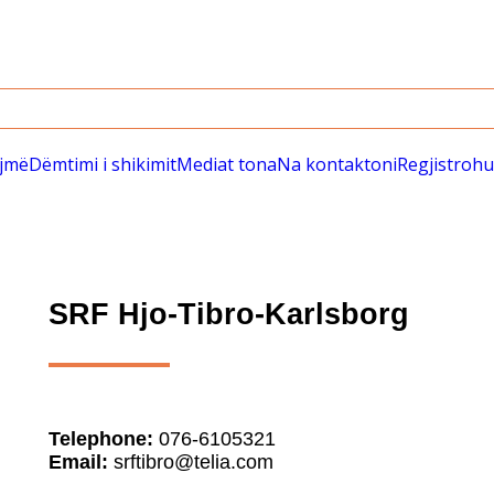
ëjmë
Dëmtimi i shikimit
Mediat tona
Na kontaktoni
Regjistrohu
SRF Hjo-Tibro-Karlsborg
Telephone:
076-6105321
Email:
srftibro@telia.com