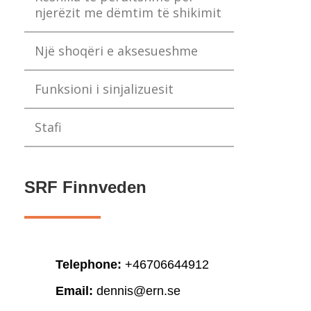
njerëzit me dëmtim të shikimit
Një shoqëri e aksesueshme
Funksioni i sinjalizuesit
Stafi
SRF Finnveden
Telephone:
+46706644912
Email:
dennis@ern.se