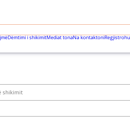
ëjmë
Dëmtimi i shikimit
Mediat tona
Na kontaktoni
Regjistrohu
 shikimit