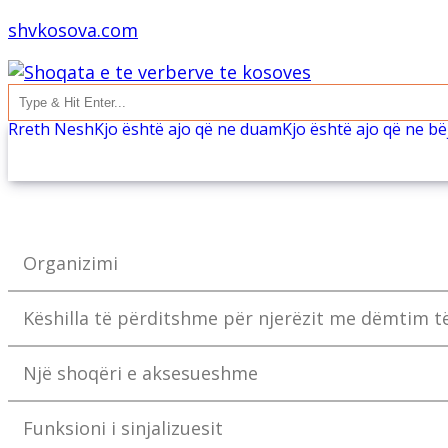
shvkosova.com
Rreth Nesh
Kjo është ajo që ne duam
Kjo është ajo që ne b
Organizimi
Këshilla të përditshme për njerëzit me dëmtim të
Një shoqëri e aksesueshme
Funksioni i sinjalizuesit