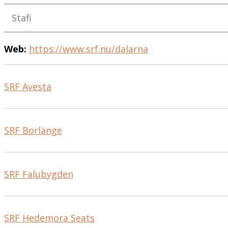
Stafi
Web:
https://www.srf.nu/dalarna
SRF Avesta
SRF Borlänge
SRF Falubygden
SRF Hedemora Seats