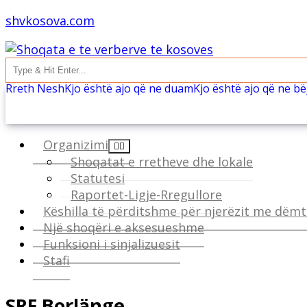
shvkosova.com
Rreth Nesh
Kjo është ajo që ne duam
Kjo është ajo që ne b
Organizimi
Shoqatat e rretheve dhe lokale
Statutesi
Raportet-Ligje-Rregullore
Këshilla të përditshme për njerëzit me dëmt
Një shoqëri e aksesueshme
Funksioni i sinjalizuesit
Stafi
SRF Borlänge