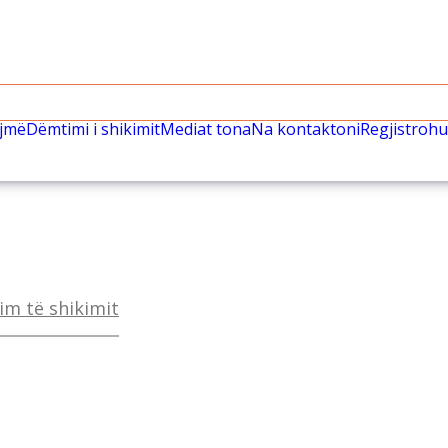
ëjmë
Dëmtimi i shikimit
Mediat tona
Na kontaktoni
Regjistrohu
im të shikimit