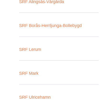
SRF Alingsås-Vårgårda
SRF Borås-Herrljunga-Bollebygd
SRF Lerum
SRF Mark
SRF Ulricehamn