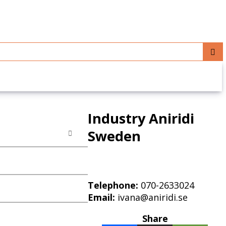
Industry Aniridi
Sweden
Telephone:
070-2633024
Email:
ivana@aniridi.se
Share