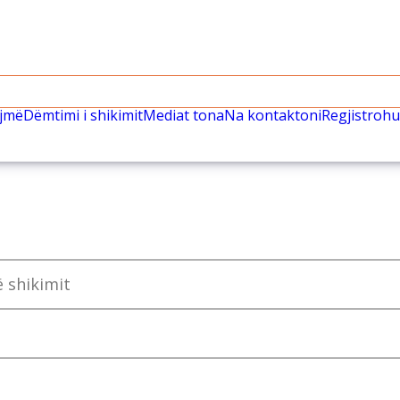
ëjmë
Dëmtimi i shikimit
Mediat tona
Na kontaktoni
Regjistrohu
 shikimit