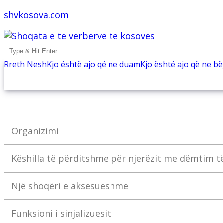
shvkosova.com
Rreth Nesh
Kjo është ajo që ne duam
Kjo është ajo që ne b
Organizimi
Këshilla të përditshme për njerëzit me dëmtim të
Një shoqëri e aksesueshme
Funksioni i sinjalizuesit