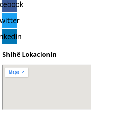
cebook
witter
inkedin
Shihë Lokacionin