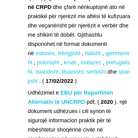
në CRPD
dhe çfarë nënkuptojnë ato në
praktikë për njerëzit me aftësi të kufizuara
dhe veçanërisht për njerëzit e verbër dhe
me shikim të dobët. Gjithashtu
disponohet në format dokumenti
në
estonez,
frëngjisht
,
italisht
,
gjermanis
ht
,
polonisht
,
kroat
,
malazez
,
portugalis
ht,
islandisht,
lituanisht,
serbisht
dhe
span
jisht
. (
17/02/2022
)
Udhëzimet e
EBU për Raportimin
Alternativ të UNCRPD
pdf, (
2020
). një
dokument udhëzues i cili synon të
sigurojë informacion praktik për të
mbështetur shoqërinë civile në