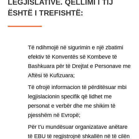
LEGJISLATIVE. QËLLIMI I TIJ
ËSHTË I TREFISHTË:
Të ndihmojë në sigurimin e një zbatimi
efektiv të Konventës së Kombeve të
Bashkuara për të Drejtat e Personave me
Aftësi të Kufizuara;
Të ofrojë informacion të përditësuar mbi
legjislacionin specifik që lidhet me
personat e verbër dhe me shikim të
pjesshëm në Evropë;
Për t’u mundësuar organizatave anëtare
të EBU të regjistrojnë shkallën në të cilën