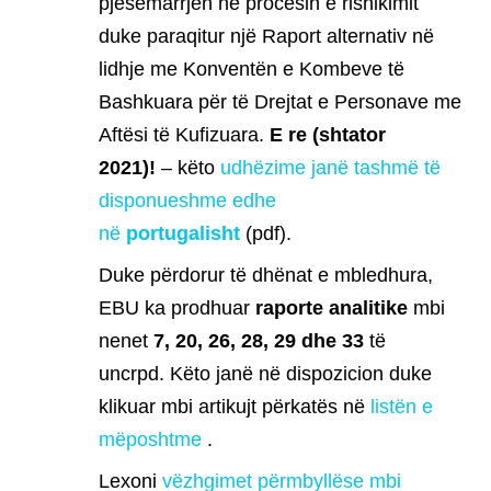
pjesëmarrjen në procesin e rishikimit
duke paraqitur një Raport alternativ në
lidhje me Konventën e Kombeve të
Bashkuara për të Drejtat e Personave me
Aftësi të Kufizuara.
E re (shtator
2021)!
– këto
udhëzime janë tashmë të
disponueshme edhe
në
portugalisht
(pdf).
Duke përdorur të dhënat e mbledhura,
EBU ka prodhuar
raporte analitike
mbi
nenet
7, 20, 26, 28, 29 dhe 33
të
uncrpd. Këto janë në dispozicion duke
klikuar mbi artikujt përkatës në
listën e
mëposhtme
.
Lexoni
vëzhgimet përmbyllëse mbi