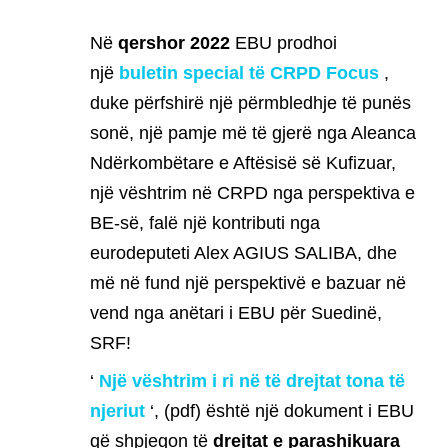
Në
qershor 2022
EBU prodhoi
një
buletin special të CRPD Focus
,
duke përfshirë një përmbledhje të punës
sonë, një pamje më të gjerë nga Aleanca
Ndërkombëtare e Aftësisë së Kufizuar,
një vështrim në CRPD nga perspektiva e
BE-së, falë një kontributi nga
eurodeputeti Alex AGIUS SALIBA, dhe
më në fund një perspektivë e bazuar në
vend nga anëtari i EBU për Suedinë,
SRF!
‘
Një vështrim i ri në të drejtat tona të
njeriut
‘, (pdf) është një dokument i EBU
që shpjegon të
drejtat e parashikuara