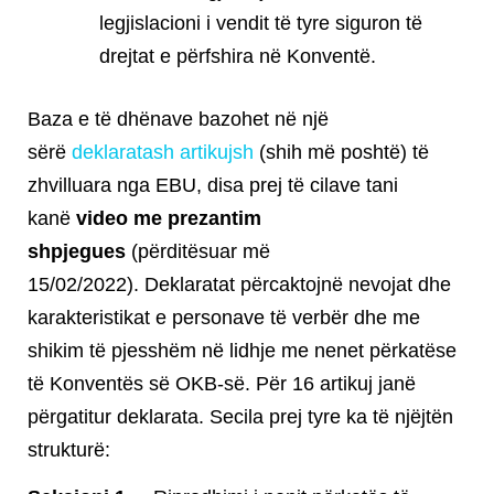
legjislacioni i vendit të tyre siguron të
drejtat e përfshira në Konventë.
Baza e të dhënave bazohet në një
sërë
deklaratash artikujsh
(shih më poshtë) të
zhvilluara nga EBU, disa prej të cilave tani
kanë
video me prezantim
shpjegues
(përditësuar më
15/02/2022). Deklaratat përcaktojnë nevojat dhe
karakteristikat e personave të verbër dhe me
shikim të pjesshëm në lidhje me nenet përkatëse
të Konventës së OKB-së. Për 16 artikuj janë
përgatitur deklarata. Secila prej tyre ka të njëjtën
strukturë: