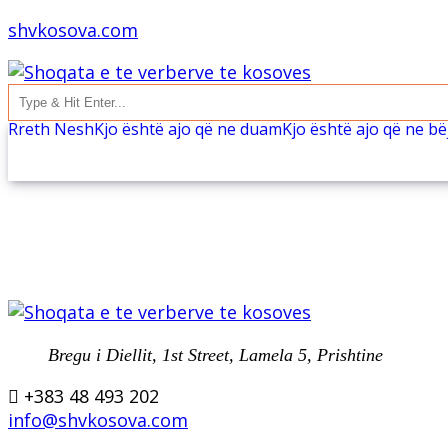
shvkosova.com
Rreth Nesh
Kjo është ajo që ne duam
Kjo është ajo që ne b
Bregu i Diellit, 1st Street, Lamela 5, Prishtine
+383 48 493 202
info@shvkosova.com