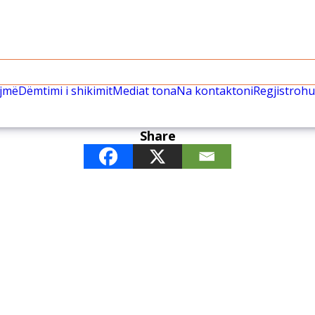
ëjmë
Dëmtimi i shikimit
Mediat tona
Na kontaktoni
Regjistrohu
Share