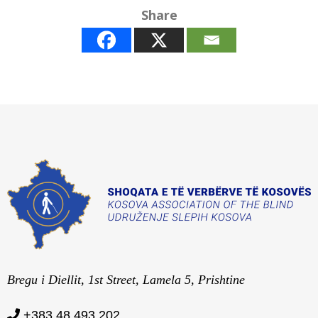
Share
Bregu i Diellit, 1st Street, Lamela 5, Prishtine
+383 48 493 202