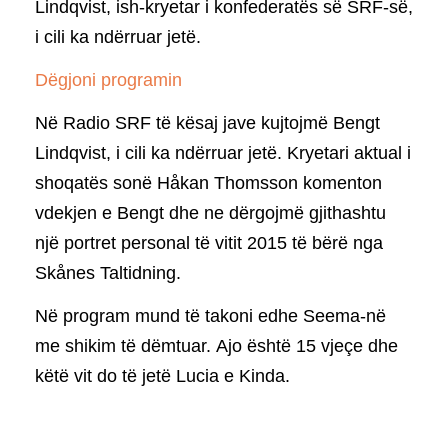
Lindqvist, ish-kryetar i konfederatës së SRF-së,
i cili ka ndërruar jetë.
Dëgjoni programin
Në Radio SRF të kësaj jave kujtojmë Bengt
Lindqvist, i cili ka ndërruar jetë. Kryetari aktual i
shoqatës sonë Håkan Thomsson komenton
vdekjen e Bengt dhe ne dërgojmë gjithashtu
një portret personal të vitit 2015 të bërë nga
Skånes Taltidning.
Në program mund të takoni edhe Seema-në
me shikim të dëmtuar. Ajo është 15 vjeçe dhe
këtë vit do të jetë Lucia e Kinda.